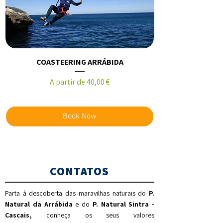
COASTEERING ARRÁBIDA
CANOAGEM NO PO
Preço promocional
A partir de
40,00 €
Book Now
CONTATOS
Parta à descoberta das maravilhas naturais do
P.
Natural da Arrábida
e do
P. Natural Sintra -
Cascais,
c
onheça os seus valores