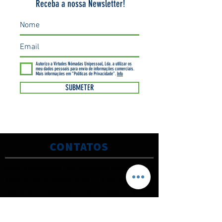
Receba a nossa Newsletter!
Autorizo a Virtudes Nómadas Unipessoal, Lda. a utilizar os
meu dados pessoais para envio de informações comerciais.
Mais informações em “Politicas de Privacidade”.
Info
SUBMETER
CONTATOS
Parta à descoberta das maravilhas naturais do
P.
Natural da Arrábida
e do
P. Natural Sintra -
Cascais,
c
onheça os seus valores
naturais.
Consulte-nos
.
(00351) 925 437 916
(chamada para a rede móvel nacional)