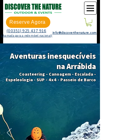
Reserve Agora
(00351) 925 437 916
info@discoverthenature.com
(chamada para a rede móvel nacional)
Aventuras inesquecíveis
na Arrábida
Coasteering - Canoagem - Escalada -
Espeleologia - SUP - 4x4 - Passeio de Barco