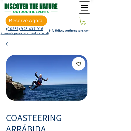
Reserve Agora
(00351) 925 437 916
info@discoverthenature.com
(chamada para a rede móvel nacional)
COASTEERING
ARRÁBIDA