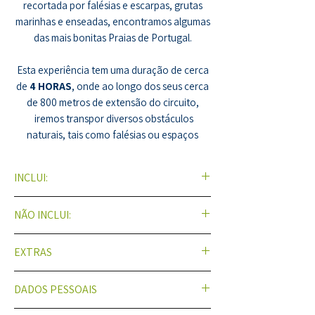
recortada por falésias e escarpas, grutas
marinhas e enseadas, encontramos algumas
das mais bonitas Praias de Portugal.
Esta experiência tem uma duração de cerca
de
4 HORAS
, onde ao longo dos seus cerca
de 800 metros de extensão do circuito,
iremos transpor diversos obstáculos
naturais, tais como falésias ou espaços
confinados, onde teremos de fazer
descida em
RAPPEL
, caminhar
INCLUI:
por
TRILHOS
pouco conhecidos, escalar
utilizado a técnica de
ESCALADA
em
Instrutores
NÃO INCLUI:
corrimão com cerca de 5
0 metros
de
Fato Térmico de
extensão, atravessar zonas confinadas
5mm, Colete, Luvas, Arnês,
(
GRUTAS
) como a emblemática Gruta de
EXTRAS
Longe, Mosquetões, Descensor
Alimentação
Sta. Margarida com o seu
Santuário do Séc.
e Capacete
Transporte
Transfere de e para Lisboa ou
XVII
,
SLIDE
- deslizado por um cabo de aço
Escalada, Rappel, Espeleologia, Slide
DADOS PESSOAIS
Calçado (possivel sobe pedido)
Setúbal (sobe consulta)
e aterrar literalmente dentro de água, ou
(termina dentro de água), Natação,
Tudo o que não está descrito em
Refeições (sobe consulta)
ainda efetuar alguns troços de ligação em