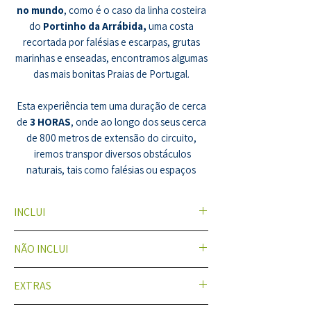
no mundo
, como é o caso da linha costeira
do
Portinho da Arrábida,
uma costa
recortada por falésias e escarpas, grutas
marinhas e enseadas, encontramos algumas
das mais bonitas Praias de Portugal.
Esta experiência tem uma duração de cerca
de
3 HORAS
, onde ao longo dos seus cerca
de 800 metros de extensão do circuito,
iremos transpor diversos obstáculos
naturais, tais como falésias ou espaços
confinados, onde teremos de caminhar
por
TRILHOS
pouco conhecidos, realizar
INCLUI
pequenas
escaladas
, atravessar zonas
confinadas (
GRUTAS
) como a emblemática
Instrutores
NÃO INCLUI
Gruta de Sta. Margarida com o seu
Santuário
Acompanhamento e Enquadramento
do Séc. XVII
, ou ainda efetuar alguns troços
Técnico
Alimentação
de ligação em meio aquático recorrendo
EXTRAS
Fato Térmico de
Transporte
à
NATAÇÃO
e claro não esquecendo o
5mm, Colete, Luvas e Capacete
Calçado (possivel sobe pedido)