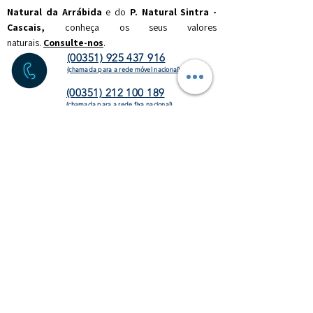
Natural da Arrábida
e do
P. Natural Sintra -
Cascais,
c
onheça os seus valores
naturais.
Consulte-nos
.
(00351) 925 437 916
(chamada para a rede móvel nacional)
(00351) 212 100 189
(chamada para a rede fixa
nacional)
info@discoverthenature.com
Código de Conduta na Natureza
Mais informações:
NATURAL
.PT
WEBSITE
HOMEPAGE
ATIVIDADES
OPERADORES
TURÍSTICOS
CORPORATE
AGENDA