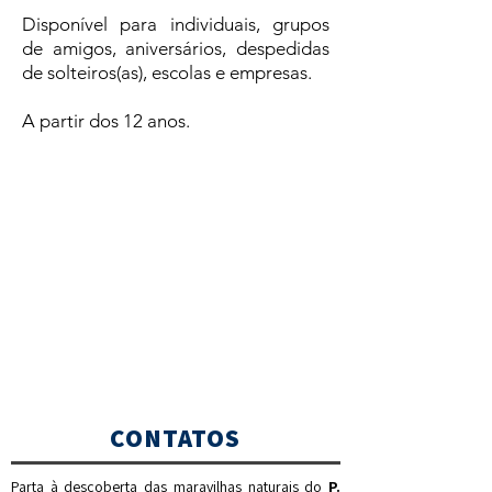
Disponível para individuais, grupos
de amigos, aniversários, despedidas
de solteiros(as), escolas e empresas.
A partir dos 12 anos.
active tourism
Não temos nenhum
produto
para mostrar no
momento.
CONTATOS
Parta à descoberta das maravilhas naturais do
P.