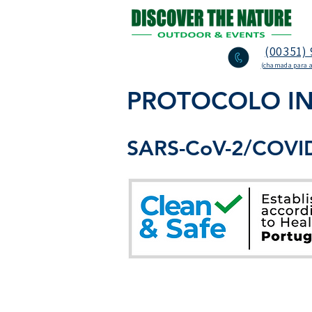
(00351) 
(chamada para a
PROTOCOLO I
SARS-CoV-2/COVI