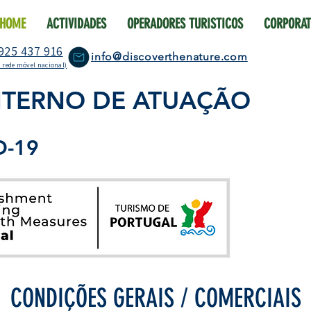
HOME
ACTIVIDADES
OPERADORES TURISTICOS
CORPORAT
925 437 916
info@discoverthenature.com
 rede móvel nacional)
NTERNO DE ATUAÇÃO
D-19
PROTOCOLO I
RNT_-_Decla
CONDIÇÕES GERAIS / COMERCIAIS