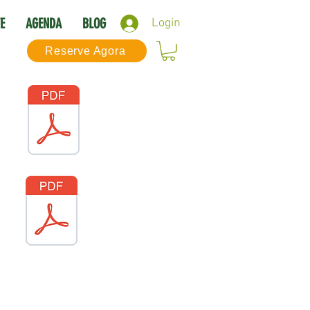
E
AGENDA
BLOG
Login
Reserve Agora
NTERNO_COVID-19 - Discover Th
ração_Estabelecimento_SAUDÁVE