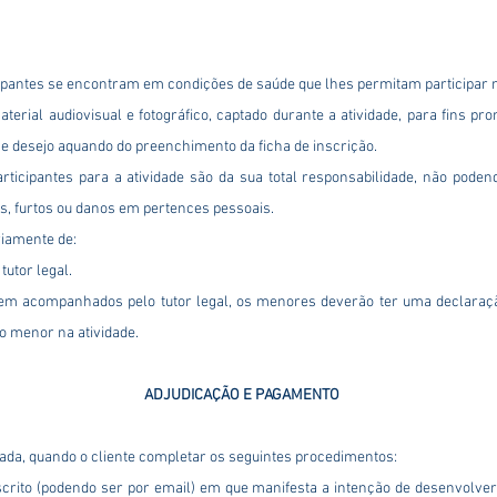
cipantes se encontram em condições de saúde que lhes permitam participar na
aterial audiovisual e fotográfico, captado durante a atividade, para fins p
e desejo aquando do preenchimento da ficha de inscrição.
articipantes para a atividade são da sua total responsabilidade, não pode
s, furtos ou danos em pertences pessoais.
riamente de:
utor legal.
rem acompanhados pelo tutor legal, os menores deverão ter uma declaraçã
o menor na atividade.
ADJUDICAÇÃO E PAGAMENTO
ada, quando o cliente completar os seguintes procedimentos:
rito (podendo ser por email) em que manifesta a intenção de desenvolver a