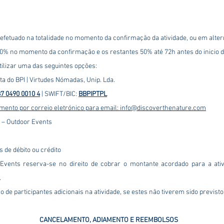
fetuado na totalidade no momento da confirmação da atividade, ou em alter
0% no momento da confirmação e os restantes 50% até 72h antes do inicio d
tilizar uma das seguintes opções:
a do BPI | Virtudes Nómadas, Unip. Lda.
7 0490 0010 4
| SWIFT/BIC:
BBPIPTPL
ento por correio eletrónico para email:
info@discoverthenature.com
 – Outdoor Events
de débito ou crédito
Events reserva-se no direito de cobrar o montante acordado para a at
.
 de participantes adicionais na atividade, se estes não tiverem sido previsto
CANCELAMENTO, ADIAMENTO E REEMBOLSOS