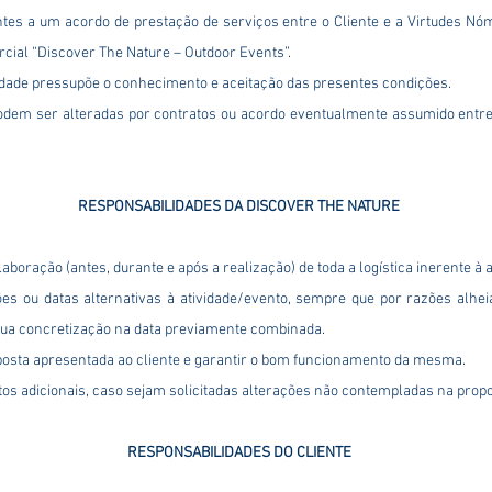
ntes a um acordo de prestação de serviços entre o Cliente e a Virtudes Nó
cial “Discover The Nature – Outdoor Events”.
vidade pressupõe o conhecimento e aceitação das presentes condições.
odem ser alteradas por contratos ou acordo eventualmente assumido entre 
RESPONSABILIDADES DA DISCOVER THE NATURE
boração (antes, durante e após a realização) de toda a logística inerente à 
ções ou datas alternativas à atividade/evento, sempre que por razões alhe
 sua concretização na data previamente combinada.
roposta apresentada ao cliente e garantir o bom funcionamento da mesma.
tos adicionais, caso sejam solicitadas alterações não contempladas na propos
RESPONSABILIDADES DO CLIENTE