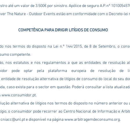
stro até um valor de 3.500€ por sinistro. Apólice de seguro A.P. nº 101005457
over The Nature - Outdoor Events estão em conformidade com o Decreto-lei nº
COMPETÊNCIA PARA DIRIGIR LITÍGIOS DE CONSUMO
ido nos termos do disposto na Lei n.º 144/2015, de 8 de Setembro, o con
onsumo competente.
ão, nos estatutos e nos regulamentos a que as entidades de resolução al
idor pode optar pela plataforma europeia de resolução de li
 entidade de resolução alternativa de litígios de consumo do local do seu do
da, caso exista para o sector em questão. Poderá consultar a lista atualiza
m
www.consumidor.pt
.
lução alternativa de litígios nos termos do disposto no número anterior ou 
tígio, o consumidor pode recorrer ao Centro Nacional de Informação e Arbi
:
cniacc@unl.pt
e disponível na página
www.arbitragemdeconsumo.org
.