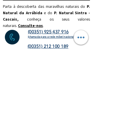
Parta à descoberta das maravilhas naturais do
P.
Natural da Arrábida
e do
P. Natural Sintra -
Cascais,
c
onheça os seus valores
naturais.
Consulte-nos
.
(00351) 925 437 916
(chamada para a rede móvel nacional)
(00351) 212 100 189
(chamada para a rede fixa
nacional)
info@discoverthenature.com
Código de Conduta na Natureza
Mais informações:
NATURAL
.PT
WEBSITE
HOMEPAGE
ATIVIDADES
OPERADORES
TURÍSTICOS
CORPORATE