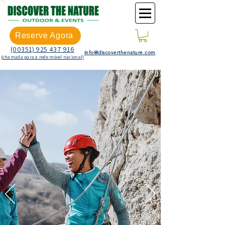
Reserve Agora
(00351) 925 437 916
info@discoverthenature.com
(chamada para a rede móvel nacional)