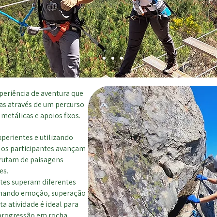
periência de aventura que
as através de um percurso
etálicas e apoios fixos.
erientes e utilizando
 os participantes avançam
rutam de paisagens
es.
ntes superam diferentes
binando emoção, superação
ta atividade é ideal para
progressão em rocha,