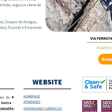
rtida, segura e cheia de
ais, Grupos de Amigos,
(as), Escolas e Empresas.
VIA FERRATA
Preço p
A partir
Book
WEBSITE
HOMEPAGE
rais do
P.
ATIVIDADES
 Sintra -
Consulte-
OPERADORES
TURÍSTICOS