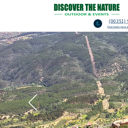
(00351) 
(chamada para a