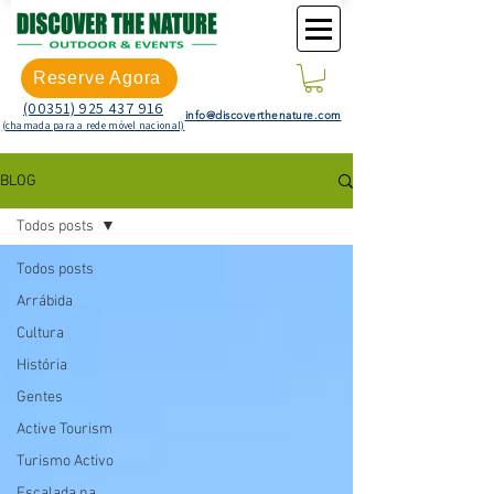
Reserve Agora
(00351) 925 437 916
info@discoverthenature.com
(chamada para a rede móvel nacional)
BLOG
Todos posts
Todos posts
Arrábida
Cultura
História
Gentes
Active Tourism
Turismo Activo
Escalada na