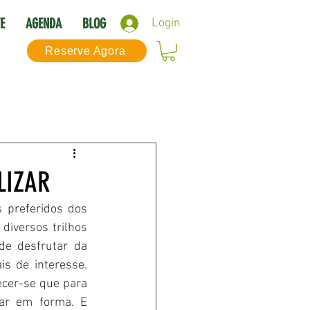
E
AGENDA
BLOG
Login
Reserve Agora
smo Activo
ings to do in arrábida
LIZAR
 preferidos dos 
iversos trilhos  
e desfrutar da 
 de interesse. 
cer-se que para 
ar em forma. E 