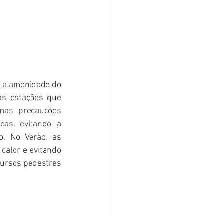
a a amenidade do 
as estações que 
mas precauções 
as, evitando a 
. No Verão, as 
calor e evitando 
cursos pedestres 