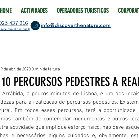
HOME
ACTIVIDADES
OPERADORES TURISTICOS
CORPORAT
925 437 916
info@discoverthenature.com
 rede móvel nacional)
tura
História
Gentes
Active Tourism
Turi
9 de abr. de 2020
3 min de leitura
entura
Adventure
O que fazer na Arrábida
Th
 10 PERCURSOS PEDESTRES A REA
 Arrábida, a poucos minutos de Lisboa, é um dos locais
igs to do in Lisbon
Team Building
ezas para a realização de percursos pedestres. Existem d
ural. Em todos esses percursos, terá a oportunidade d
 mas também de contemplar monumentos e outros locais
ra actividade que implique esforço físico, não deve esque
nhas é necessários alguns cuidados e, obviamente, est