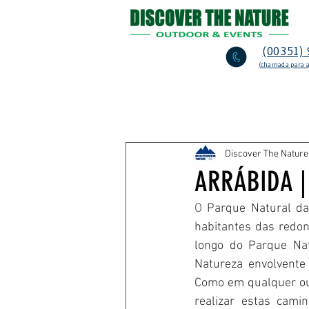
(00351) 
(chamada para a
Todos posts
Arrábida
Cul
Discover The Nature
Escalada na Arrábida
Av
ARRÁBIDA |
O 
Parque Natural da
O que fazer em Lisboa
Th
habitantes das redond
longo do Parque Nat
Natureza envolvente
Como em qualquer out
realizar estas cami