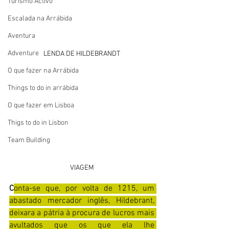
Turismo Activo
Escalada na Arrábida
Aventura
Adventure
LENDA DE HILDEBRANDT
O que fazer na Arrábida
Things to do in arrábida
O que fazer em Lisboa
Thigs to do in Lisbon
Team Building
VIAGEM
C
onta-se que, por volta de 1215, um 
abastado mercador inglês, Hildebrant, 
deixara a pátria à procura de lucros mais 
avultados que os que ela lhe 