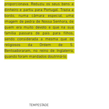
proporcionava. Reduziu os seus bens a 
dinheiro e partiu para Portugal. Trazia a 
bordo, numa câmara especial, uma 
imagem de pedra de Nossa Senhora, de 
quem era muito devoto e que na sua 
família passara de pais para filhos, 
sendo considerada a mesma que os 
religiosos da Ordem de S. 
Bentoadoraram, no reino de Inglaterra, 
quando foram mandados doutriná-lo.
TEMPESTADE