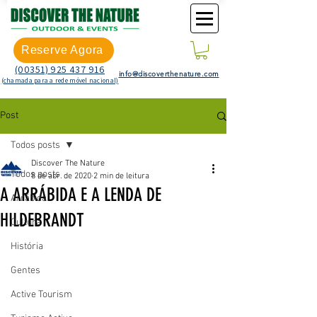
Reserve Agora
(00351) 925 437 916
info@discoverthenature.com
(chamada para a rede móvel nacional)
Post
Todos posts
Discover The Nature
Todos posts
8 de abr. de 2020
2 min de leitura
A ARRÁBIDA E A LENDA DE
Arrábida
HILDEBRANDT
Cultura
História
Gentes
Active Tourism