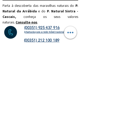
Parta à descoberta das maravilhas naturais do
P.
Natural da Arrábida
e do
P. Natural Sintra -
Cascais,
c
onheça os seus valores
naturais.
Consulte-nos
.
(00351) 925 437 916
(chamada para a rede móvel nacional)
(00351) 212 100 189
(chamada para a rede fixa
nacional)
info@discoverthenature.com
Código de Conduta na Natureza
Mais informações:
NATURAL
.PT
WEBSITE
HOMEPAGE
ATIVIDADES
OPERADORES
TURÍSTICOS
CORPORATE