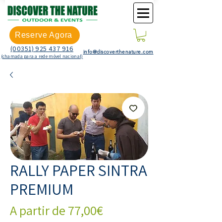
Reserve Agora
(00351) 925 437 916
info@discoverthenature.com
(chamada para a rede móvel nacional)
RALLY PAPER SINTRA
PREMIUM
Preço
A partir de
77,00€