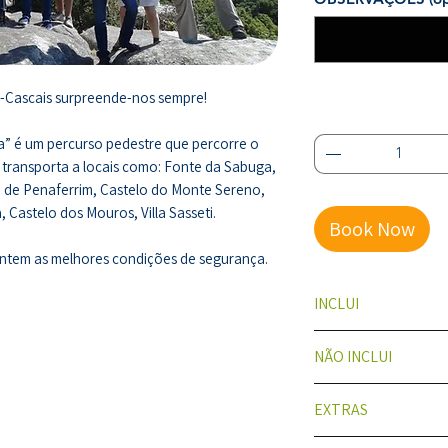
a-Cascais surpreende-nos sempre!
Quantidade
*
ra” é um percurso pedestre que percorre o
s transporta a locais como: Fonte da Sabuga,
o de Penaferrim, Castelo do Monte Sereno,
 Castelo dos Mouros, Villa Sasseti.
Book Now
antem as melhores condições de segurança.
INCLUI
Guia
NÃO INCLUI
Uma água por p
Seguro de Activ
Refeições
EXTRAS
Fotografias da a
Grupos maiores 