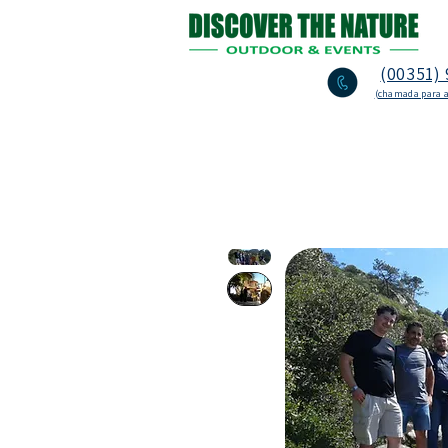
(00351) 
(chamada para a