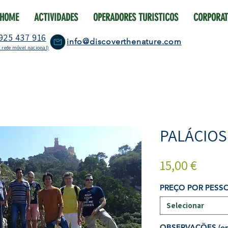
HOME
ACTIVIDADES
OPERADORES TURISTICOS
CORPORAT
925 437 916
info@discoverthenature.com
 rede móvel nacional)
PALÁCIOS
Preço
15,00 €
PREÇO POR PESS
Selecionar
OBSERVAÇÕES (opc