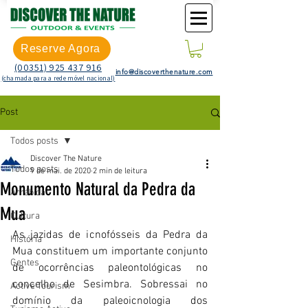
Reserve Agora
(00351) 925 437 916
info@discoverthenature.com
(chamada para a rede móvel nacional)
Post
Todos posts
Discover The Nature
Todos posts
9 de mai. de 2020
2 min de leitura
Monumento Natural da Pedra da
Arrábida
Mua
Cultura
As jazidas de icnofósseis da Pedra da 
História
Mua constituem um importante conjunto 
Gentes
de ocorrências paleontológicas no 
concelho de Sesimbra. Sobressai no 
Active Tourism
domínio da paleoicnologia dos 