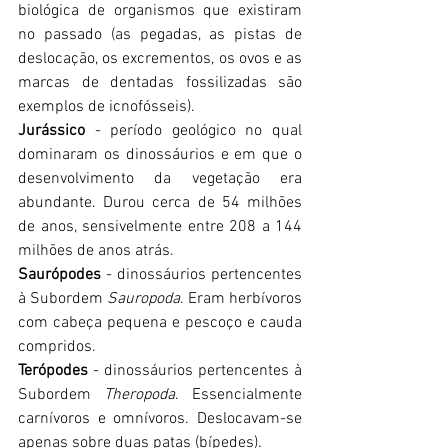
biológica de organismos que existiram 
no passado (as pegadas, as pistas de 
deslocação, os excrementos, os ovos e as 
marcas de dentadas fossilizadas são 
exemplos de icnofósseis).
Jurássico
 - período geológico no qual 
dominaram os dinossáurios e em que o 
desenvolvimento da vegetação era 
abundante. Durou cerca de 54 milhões 
de anos, sensivelmente entre 208 a 144 
milhões de anos atrás.
Saurópodes
 - dinossáurios pertencentes 
à Subordem 
Sauropoda
. Eram herbívoros 
com cabeça pequena e pescoço e cauda 
compridos.
Terópodes
 - dinossáurios pertencentes à 
Subordem 
Theropoda
. Essencialmente 
carnívoros e omnívoros. Deslocavam-se 
apenas sobre duas patas (bípedes).