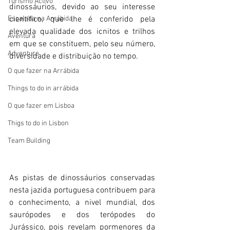
Turismo Activo
dinossáurios, devido ao seu interesse 
Escalada na Arrábida
científico, que lhe é conferido pela 
elevada qualidade dos icnitos e trilhos 
Aventura
em que se constituem, pelo seu número, 
Adventure
diversidade e distribuição no tempo.
O que fazer na Arrábida
Things to do in arrábida
O que fazer em Lisboa
Thigs to do in Lisbon
Team Building
As pistas de dinossáurios conservadas 
nesta jazida portuguesa contribuem para 
o conhecimento, a nivel mundial, dos 
saurópodes e dos terópodes do 
Jurássico, pois revelam pormenores da 