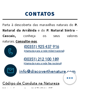
CONTATOS
Parta à descoberta das maravilhas naturais do
P.
Natural da Arrábida
e do
P. Natural Sintra -
Cascais,
c
onheça os seus valores
naturais.
Consulte-nos
.
(00351) 925 437 916
(chamada para a rede móvel nacional)
(00351) 212 100 189
(chamada para a rede fixa
nacional)
info@discoverthenature.com
Código de Conduta na Natureza
Mais informações:
NATURAL
.PT
WEBSITE