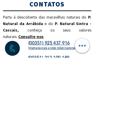
CONTATOS
Parta à descoberta das maravilhas naturais do
P.
Natural da Arrábida
e do
P. Natural Sintra -
Cascais,
c
onheça os seus valores
naturais.
Consulte-nos
.
(00351) 925 437 916
(chamada para a rede móvel nacional)
(00351) 212 100 189
(chamada para a rede fixa
nacional)
info@discoverthenature.com
Código de Conduta na Natureza
Mais informações:
NATURAL
.PT
WEBSITE
HOMEPAGE
ATIVIDADES