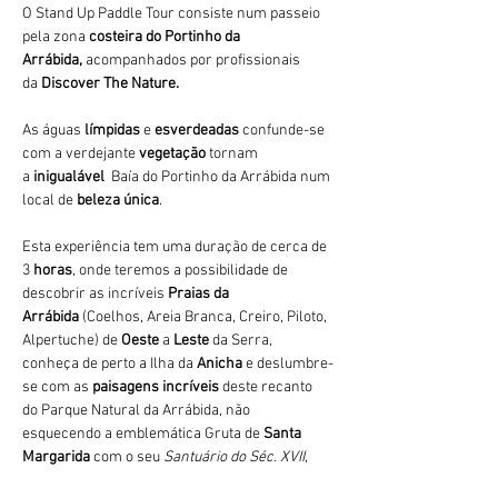
O Stand Up Paddle Tour consiste num passeio 
pela zona 
costeira do Portinho da 
Arrábida,
 acompanhados por profissionais 
da 
Discover The Nature. 
As águas 
límpidas
 e 
esverdeadas 
confunde-se 
com a verdejante 
vegetação 
tornam 
a 
inigualável 
 Baía do Portinho da Arrábida num 
local de 
beleza única
.
Esta experiência tem uma duração de cerca de 
3
 horas
, onde teremos a possibilidade de 
descobrir as incríveis 
Praias da 
Arrábida 
(Coelhos, Areia Branca, Creiro, Piloto, 
Alpertuche) de 
Oeste 
a 
Leste 
da Serra, 
conheça de perto a Ilha da 
Anicha 
e deslumbre-
se com as 
paisagens incríveis
 deste recanto 
do Parque Natural da Arrábida, não 
esquecendo a emblemática Gruta de 
Santa 
Margarida
 com o seu 
Santuário do Séc. XVII
,