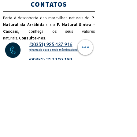
CONTATOS
Parta à descoberta das maravilhas naturais do
P.
Natural da Arrábida
e do
P. Natural Sintra -
Cascais,
c
onheça os seus valores
naturais.
Consulte-nos
.
(00351) 925 437 916
(chamada para a rede móvel nacional)
(00351) 212 100 189
(chamada para a rede fixa
nacional)
info@discoverthenature.com
Código de Conduta na Natureza
Mais informações:
NATURAL
.PT
WEBSITE
HOMEPAGE
ATIVIDADES