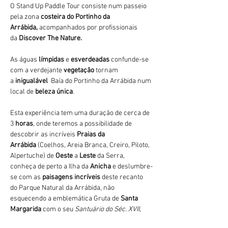
O Stand Up Paddle Tour consiste num passeio 
pela zona 
costeira do Portinho da 
Arrábida,
 acompanhados por profissionais 
da 
Discover The Nature. 
As águas 
límpidas
 e 
esverdeadas 
confunde-se 
com a verdejante 
vegetação 
tornam 
a 
inigualável 
 Baía do Portinho da Arrábida num 
local de 
beleza única
.
Esta experiência tem uma duração de cerca de 
3
 horas
, onde teremos a possibilidade de 
descobrir as incríveis 
Praias da 
Arrábida 
(Coelhos, Areia Branca, Creiro, Piloto, 
Alpertuche) de 
Oeste 
a 
Leste 
da Serra, 
conheça de perto a Ilha da 
Anicha 
e deslumbre-
se com as 
paisagens incríveis
 deste recanto 
do Parque Natural da Arrábida, não 
esquecendo a emblemática Gruta de 
Santa 
Margarida
 com o seu 
Santuário do Séc. XVII
,