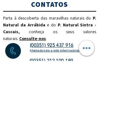
CONTATOS
Parta à descoberta das maravilhas naturais do
P.
Natural da Arrábida
e do
P. Natural Sintra -
Cascais,
c
onheça os seus valores
naturais.
Consulte-nos
.
(00351) 925 437 916
(chamada para a rede móvel nacional)
(00351) 212 100 189
(chamada para a rede fixa
nacional)
info@discoverthenature.com
Código de Conduta na Natureza
Mais informações:
NATURAL
.PT
WEBSITE
HOMEPAGE
ATIVIDADES