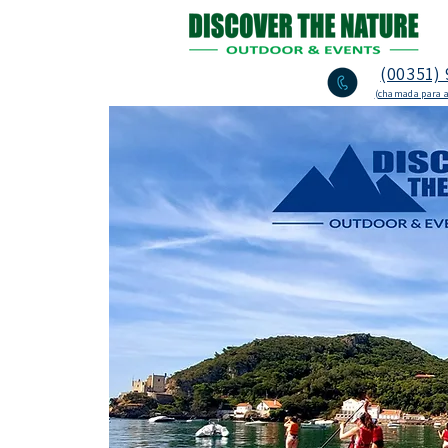
(00351) 
(chamada para a