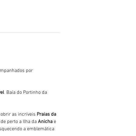
ompanhados por 
el 
 Baía do Portinho da 
brir as incríveis 
Praias da 
de perto a Ilha da 
Anicha 
e 
 esquecendo a emblemática 