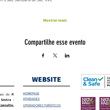
om o seu 
Santuário do Séc. XVII
,
Mostrar mais
Compartilhe esse evento
WEBSITE
HOMEPAGE
rais do
P.
ATIVIDADES
 Sintra -
Consulte-
OPERADORES
TURÍSTICOS