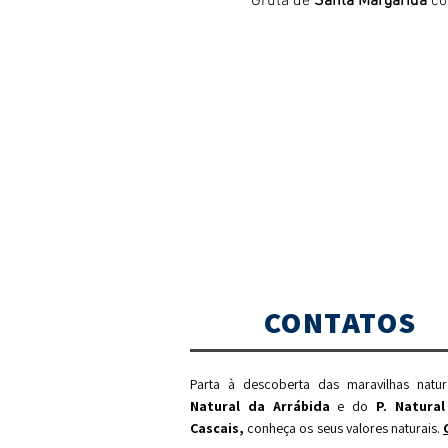
Gruta de 
Santa Margarida
 c
CONTATOS
Parta à descoberta das maravilhas natu
Natural da Arrábida
e do
P. Natural
Cascais,
c
onheça os seus valores naturais.