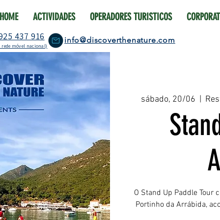
HOME
ACTIVIDADES
OPERADORES TURISTICOS
CORPORAT
925 437 916
info@discoverthenature.com
 rede móvel nacional)
sábado, 20/06
  |  
Res
Stan
A
O Stand Up Paddle Tour c
Portinho da Arrábida, a