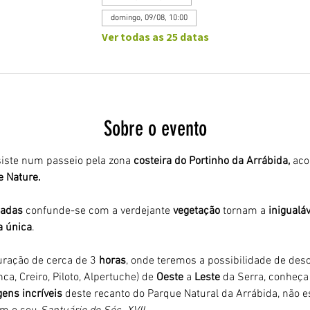
domingo, 09/08, 10:00
Ver todas as 25 datas
Sobre o evento
iste num passeio pela zona 
costeira do Portinho da Arrábida,
 ac
 Nature. 
adas 
confunde-se com a verdejante 
vegetação 
tornam a 
inigualáv
a única
.
ração de cerca de 3
 horas
, onde teremos a possibilidade de desco
ca, Creiro, Piloto, Alpertuche) de 
Oeste 
a 
Leste 
da Serra, conheça 
ens incríveis
 deste recanto do Parque Natural da Arrábida, não