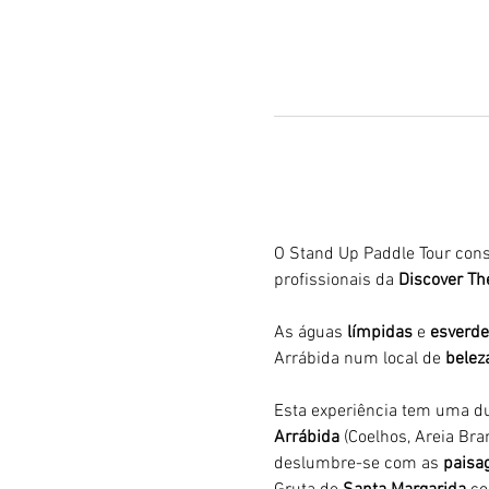
O Stand Up Paddle Tour cons
profissionais da 
Discover The
As águas 
límpidas
 e 
esverde
Arrábida num local de 
belez
Esta experiência tem uma du
Arrábida 
(Coelhos, Areia Bran
deslumbre-se com as 
paisag