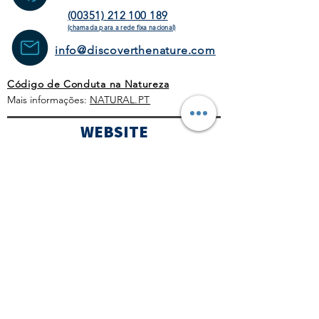
(00351) 212 100 189
(chamada para a rede fixa
nacional)
info@discoverthenature.com
Código de Conduta na Natureza
Mais informações:
NATURAL
.PT
WEBSITE
HOMEPAGE
ATIVIDADES
OPERADORES
TURÍSTICOS
CORPORATE
AGENDA
BLOG
CONDIÇÕES GERAIS
POLÍTICA COMERCIAL
PROTOCOLO COVID-19