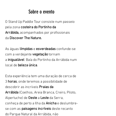
Sobre o evento
O Stand Up Paddle Tour consiste num passeio 
pela zona 
costeira do Portinho da 
Arrábida,
 acompanhados por profissionais 
da 
Discover The Nature. 
As águas 
límpidas
 e 
esverdeadas 
confunde-se 
com a verdejante 
vegetação 
tornam 
a 
inigualável 
 Baía do Portinho da Arrábida num 
local de 
beleza única
.
Esta experiência tem uma duração de cerca de 
3
 horas
, onde teremos a possibilidade de 
descobrir as incríveis 
Praias da 
Arrábida 
(Coelhos, Areia Branca, Creiro, Piloto, 
Alpertuche) de 
Oeste 
a 
Leste 
da Serra, 
conheça de perto a Ilha da 
Anicha 
e deslumbre-
se com as 
paisagens incríveis
 deste recanto 
do Parque Natural da Arrábida, não 