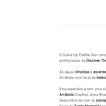
O Stand Up Paddle Tour cons
profissionais da 
Discover The
As águas 
límpidas
 e 
esverde
Arrábida num local de 
belez
Esta experiência tem uma du
Arrábida 
(Coelhos, Areia Bran
deslumbre-se com as 
paisag