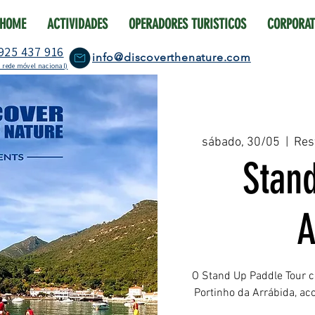
HOME
ACTIVIDADES
OPERADORES TURISTICOS
CORPORAT
925 437 916
info@discoverthenature.com
 rede móvel nacional)
sábado, 30/05
  |  
Res
Stan
A
O Stand Up Paddle Tour c
Portinho da Arrábida, a