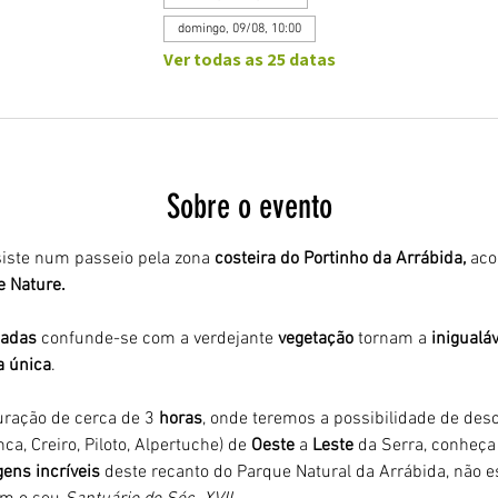
domingo, 09/08, 10:00
Ver todas as 25 datas
Sobre o evento
iste num passeio pela zona 
costeira do Portinho da Arrábida,
 ac
 Nature. 
adas 
confunde-se com a verdejante 
vegetação 
tornam a 
inigualáv
a única
.
ração de cerca de 3
 horas
, onde teremos a possibilidade de desco
ca, Creiro, Piloto, Alpertuche) de 
Oeste 
a 
Leste 
da Serra, conheça 
ens incríveis
 deste recanto do Parque Natural da Arrábida, não