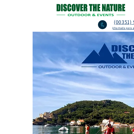
(00351) 
(chamada para a