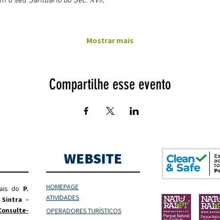
om o seu 
Santuário do Séc. XVII
,
Mostrar mais
Compartilhe esse evento
WEBSITE
HOMEPAGE
rais do
P.
ATIVIDADES
 Sintra -
Consulte-
OPERADORES
TURÍSTICOS