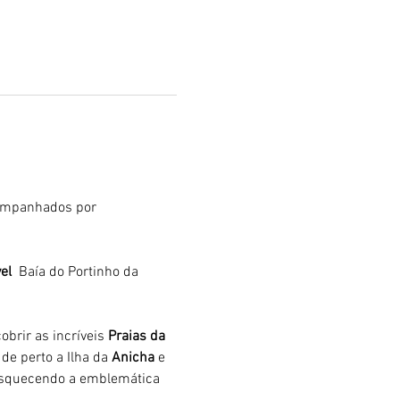
ompanhados por 
el 
 Baía do Portinho da 
brir as incríveis 
Praias da 
de perto a Ilha da 
Anicha 
e 
 esquecendo a emblemática 