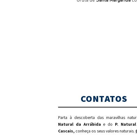
Gruta de 
Santa Margarida
 c
CONTATOS
Parta à descoberta das maravilhas natu
Natural da Arrábida
e do
P. Natural
Cascais,
c
onheça os seus valores naturais.