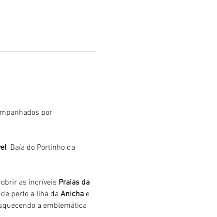
ompanhados por 
el 
 Baía do Portinho da 
brir as incríveis 
Praias da 
de perto a Ilha da 
Anicha 
e 
 esquecendo a emblemática 