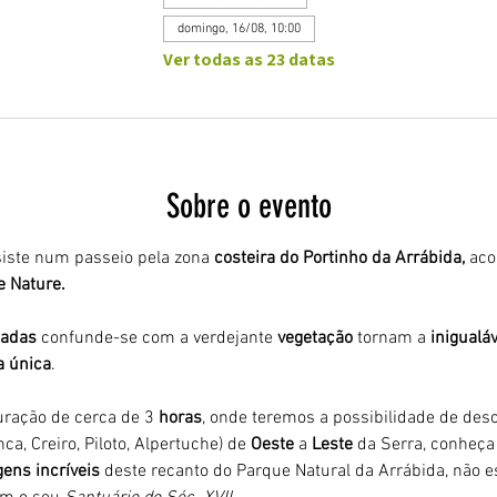
domingo, 16/08, 10:00
Ver todas as 23 datas
Sobre o evento
iste num passeio pela zona 
costeira do Portinho da Arrábida,
 ac
 Nature. 
adas 
confunde-se com a verdejante 
vegetação 
tornam a 
inigualáv
a única
.
ração de cerca de 3
 horas
, onde teremos a possibilidade de desco
ca, Creiro, Piloto, Alpertuche) de 
Oeste 
a 
Leste 
da Serra, conheça 
ens incríveis
 deste recanto do Parque Natural da Arrábida, não