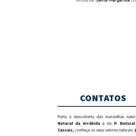
Gruta de 
Santa Margarida
 c
CONTATOS
Parta à descoberta das maravilhas natu
Natural da Arrábida
e do
P. Natural
Cascais,
c
onheça os seus valores naturais.