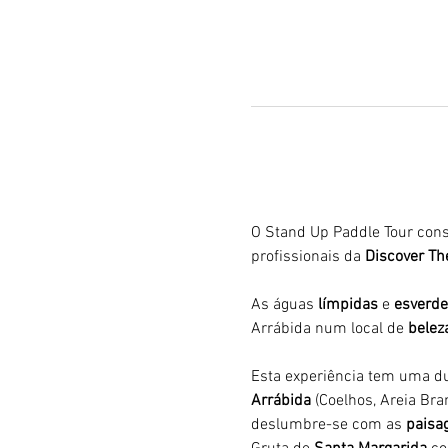
O Stand Up Paddle Tour cons
profissionais da 
Discover The
As águas 
límpidas
 e 
esverde
Arrábida num local de 
belez
Esta experiência tem uma du
Arrábida 
(Coelhos, Areia Bran
deslumbre-se com as 
paisag