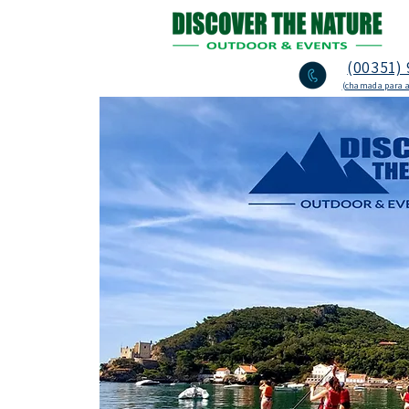
(00351) 
(chamada para a