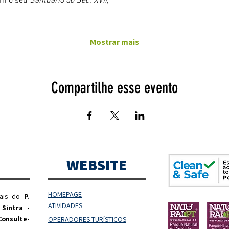
om o seu 
Santuário do Séc. XVII
,
Mostrar mais
Compartilhe esse evento
WEBSITE
HOMEPAGE
rais do
P.
ATIVIDADES
 Sintra -
Consulte-
OPERADORES
TURÍSTICOS