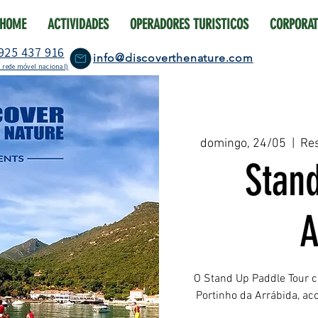
HOME
ACTIVIDADES
OPERADORES TURISTICOS
CORPORAT
925 437 916
info@discoverthenature.com
 rede móvel nacional)
domingo, 24/05
  |  
Res
Stan
A
O Stand Up Paddle Tour c
Portinho da Arrábida, a