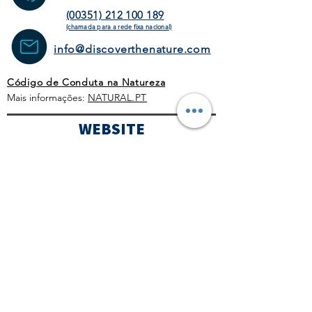
(00351) 212 100 189
(chamada para a rede fixa
nacional)
info@discoverthenature.com
Código de Conduta na Natureza
Mais informações:
NATURAL
.PT
WEBSITE
HOMEPAGE
ATIVIDADES
OPERADORES
TURÍSTICOS
CORPORATE
AGENDA
BLOG
CONDIÇÕES GERAIS
POLÍTICA COMERCIAL
PROTOCOLO COVID-19