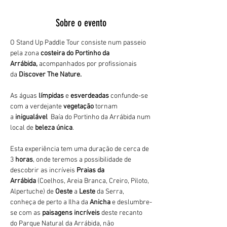
Sobre o evento
O Stand Up Paddle Tour consiste num passeio 
pela zona 
costeira do Portinho da 
Arrábida,
 acompanhados por profissionais 
da 
Discover The Nature. 
As águas 
límpidas
 e 
esverdeadas 
confunde-se 
com a verdejante 
vegetação 
tornam 
a 
inigualável 
 Baía do Portinho da Arrábida num 
local de 
beleza única
.
Esta experiência tem uma duração de cerca de 
3
 horas
, onde teremos a possibilidade de 
descobrir as incríveis 
Praias da 
Arrábida 
(Coelhos, Areia Branca, Creiro, Piloto, 
Alpertuche) de 
Oeste 
a 
Leste 
da Serra, 
conheça de perto a Ilha da 
Anicha 
e deslumbre-
se com as 
paisagens incríveis
 deste recanto 
do Parque Natural da Arrábida, não 