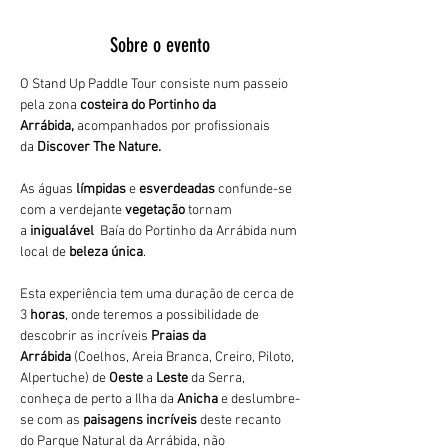
Sobre o evento
O Stand Up Paddle Tour consiste num passeio 
pela zona 
costeira do Portinho da 
Arrábida,
 acompanhados por profissionais 
da 
Discover The Nature. 
As águas 
límpidas
 e 
esverdeadas 
confunde-se 
com a verdejante 
vegetação 
tornam 
a 
inigualável 
 Baía do Portinho da Arrábida num 
local de 
beleza única
.
Esta experiência tem uma duração de cerca de 
3
 horas
, onde teremos a possibilidade de 
descobrir as incríveis 
Praias da 
Arrábida 
(Coelhos, Areia Branca, Creiro, Piloto, 
Alpertuche) de 
Oeste 
a 
Leste 
da Serra, 
conheça de perto a Ilha da 
Anicha 
e deslumbre-
se com as 
paisagens incríveis
 deste recanto 
do Parque Natural da Arrábida, não 