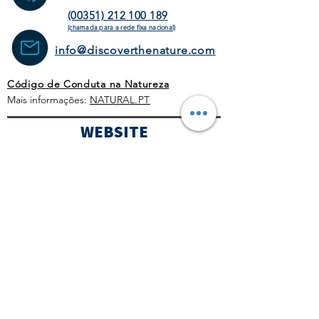
(00351) 212 100 189
(chamada para a rede fixa
nacional)
info@discoverthenature.com
Código de Conduta na Natureza
Mais informações:
NATURAL
.PT
WEBSITE
HOMEPAGE
ATIVIDADES
OPERADORES
TURÍSTICOS
CORPORATE
AGENDA
BLOG
CONDIÇÕES GERAIS
POLÍTICA COMERCIAL
PROTOCOLO COVID-19