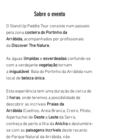
Sobre o evento
O Stand Up Paddle Tour consiste num passeio 
pela zona 
costeira do Portinho da 
Arrábida,
 acompanhados por profissionais 
da 
Discover The Nature. 
As águas 
límpidas
 e 
esverdeadas 
confunde-se 
com a verdejante 
vegetação 
tornam 
a 
inigualável 
 Baía do Portinho da Arrábida num 
local de 
beleza única
.
Esta experiência tem uma duração de cerca de 
3
 horas
, onde teremos a possibilidade de 
descobrir as incríveis 
Praias da 
Arrábida 
(Coelhos, Areia Branca, Creiro, Piloto, 
Alpertuche) de 
Oeste 
a 
Leste 
da Serra, 
conheça de perto a Ilha da 
Anicha 
e deslumbre-
se com as 
paisagens incríveis
 deste recanto 
do Parque Natural da Arrábida, não 