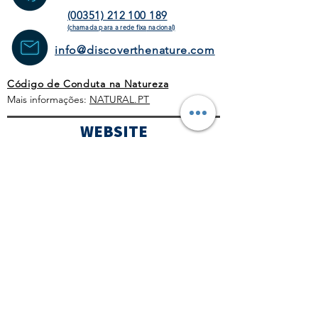
(00351) 212 100 189
(chamada para a rede fixa
nacional)
info@discoverthenature.com
Código de Conduta na Natureza
Mais informações:
NATURAL
.PT
WEBSITE
HOMEPAGE
ATIVIDADES
OPERADORES
TURÍSTICOS
CORPORATE
AGENDA
BLOG
CONDIÇÕES GERAIS
POLÍTICA COMERCIAL
PROTOCOLO COVID-19