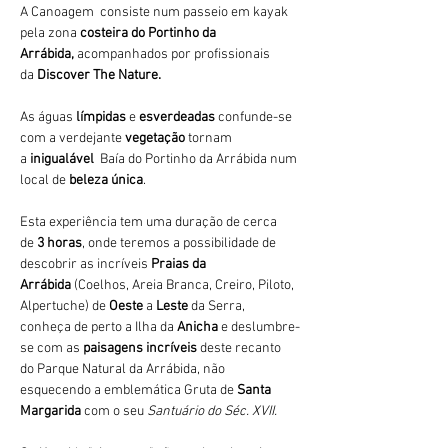
A Canoagem  consiste num passeio em kayak 
pela zona 
costeira do Portinho da 
Arrábida,
 acompanhados por profissionais 
da 
Discover The Nature.
As águas 
límpidas
 e 
esverdeadas 
confunde-se 
com a verdejante 
vegetação 
tornam 
a 
inigualável 
 Baía do Portinho da Arrábida num 
local de 
beleza única
.
Esta experiência tem uma duração de cerca 
de 
3 horas
, onde teremos a possibilidade de 
descobrir as incríveis 
Praias da 
Arrábida 
(Coelhos, Areia Branca, Creiro, Piloto, 
Alpertuche) de 
Oeste 
a 
Leste 
da Serra, 
conheça de perto a Ilha da 
Anicha 
e deslumbre-
se com as 
paisagens incríveis
 deste recanto 
do Parque Natural da Arrábida, não 
esquecendo a emblemática Gruta de 
Santa 
Margarida
 com o seu 
Santuário do Séc. XVII.