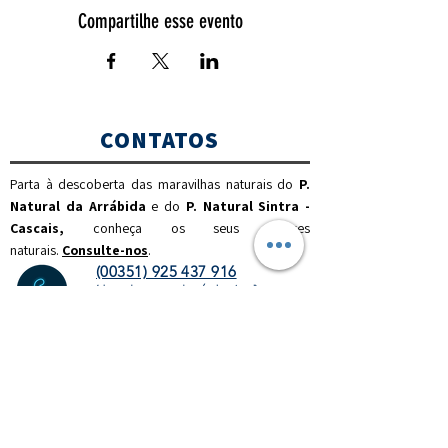
Compartilhe esse evento
CONTATOS
Parta à descoberta das maravilhas naturais do
P.
Natural da Arrábida
e do
P. Natural Sintra -
Cascais,
c
onheça os seus valores
naturais.
Consulte-nos
.
(00351) 925 437 916
(chamada para a rede móvel nacional)
(00351) 212 100 189
(chamada para a rede fixa
nacional)
info@discoverthenature.com
Código de Conduta na Natureza
Mais informações:
NATURAL
.PT