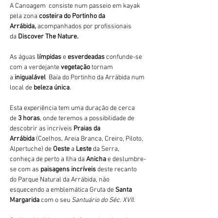
A Canoagem  consiste num passeio em kayak 
pela zona 
costeira do Portinho da 
Arrábida,
 acompanhados por profissionais 
da 
Discover The Nature.
As águas 
límpidas
 e 
esverdeadas 
confunde-se 
com a verdejante 
vegetação 
tornam 
a 
inigualável 
 Baía do Portinho da Arrábida num 
local de 
beleza única
.
Esta experiência tem uma duração de cerca 
de 
3 horas
, onde teremos a possibilidade de 
descobrir as incríveis 
Praias da 
Arrábida 
(Coelhos, Areia Branca, Creiro, Piloto, 
Alpertuche) de 
Oeste 
a 
Leste 
da Serra, 
conheça de perto a Ilha da 
Anicha 
e deslumbre-
se com as 
paisagens incríveis
 deste recanto 
do Parque Natural da Arrábida, não 
esquecendo a emblemática Gruta de 
Santa 
Margarida
 com o seu 
Santuário do Séc. XVII.