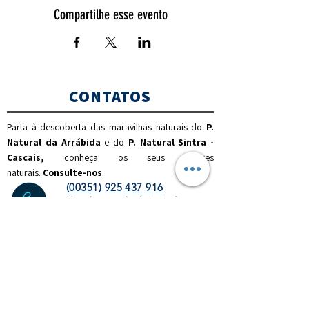
Compartilhe esse evento
CONTATOS
Parta à descoberta das maravilhas naturais do
P.
Natural da Arrábida
e do
P. Natural Sintra -
Cascais,
c
onheça os seus valores
naturais.
Consulte-nos
.
(00351) 925 437 916
(chamada para a rede móvel nacional)
(00351) 212 100 189
(chamada para a rede fixa
nacional)
info@discoverthenature.com
Código de Conduta na Natureza
Mais informações:
NATURAL
.PT