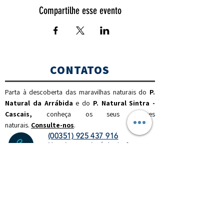
Compartilhe esse evento
CONTATOS
Parta à descoberta das maravilhas naturais do
P.
Natural da Arrábida
e do
P. Natural Sintra -
Cascais,
c
onheça os seus valores
naturais.
Consulte-nos
.
(00351) 925 437 916
(chamada para a rede móvel nacional)
(00351) 212 100 189
(chamada para a rede fixa
nacional)
info@discoverthenature.com
Código de Conduta na Natureza
Mais informações:
NATURAL
.PT