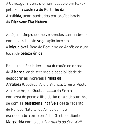
A Canoagem  consiste num passeio em kayak 
pela zona 
costeira do Portinho da 
Arrábida,
 acompanhados por profissionais 
da 
Discover The Nature.
As águas 
límpidas
 e 
esverdeadas 
confunde-se 
com a verdejante 
vegetação 
tornam 
a 
inigualável 
 Baía do Portinho da Arrábida num 
local de 
beleza única
.
Esta experiência tem uma duração de cerca 
de 
3 horas
, onde teremos a possibilidade de 
descobrir as incríveis 
Praias da 
Arrábida 
(Coelhos, Areia Branca, Creiro, Piloto, 
Alpertuche) de 
Oeste 
a 
Leste 
da Serra, 
conheça de perto a Ilha da 
Anicha 
e deslumbre-
se com as 
paisagens incríveis
 deste recanto 
do Parque Natural da Arrábida, não 
esquecendo a emblemática Gruta de 
Santa 
Margarida
 com o seu 
Santuário do Séc. XVII.