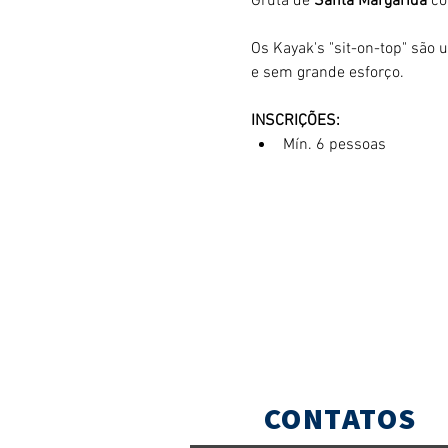
Gruta de 
Santa Margarida
 c
Os Kayak's "sit-on-top" são 
e sem grande esforço. 
INSCRIÇÕES:
Mín. 6 pessoas
CONTATOS