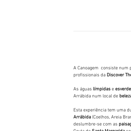
A Canoagem  consiste num p
profissionais da 
Discover Th
As águas 
límpidas
 e 
esverde
Arrábida num local de 
belez
Esta experiência tem uma du
Arrábida 
(Coelhos, Areia Bran
deslumbre-se com as 
paisag