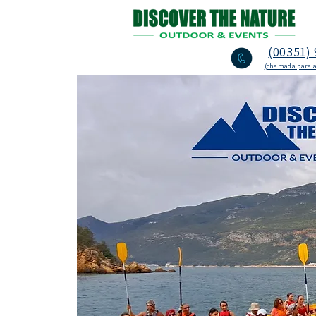
(00351) 
(chamada para a