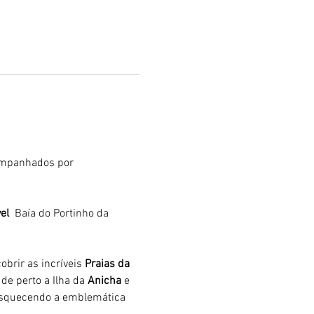
mpanhados por 
el 
 Baía do Portinho da 
brir as incríveis 
Praias da 
de perto a Ilha da 
Anicha 
e 
 esquecendo a emblemática 