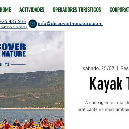
HOME
ACTIVIDADES
OPERADORES TURISTICOS
CORPORAT
925 437 916
info@discoverthenature.com
 rede móvel nacional)
sábado, 25/07
  |  
Res
Kayak 
A canoagem é uma ativ
praticante no meio ambie