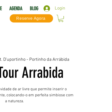
E
AGENDA
BLOG
Login
Reserve Agora
t. D'uportinho - Portinho da Arrábida
Tour Arrabida
idade de ar livre que permite inserir o
nte, colocando-o em perfeita simbiose com
a natureza.