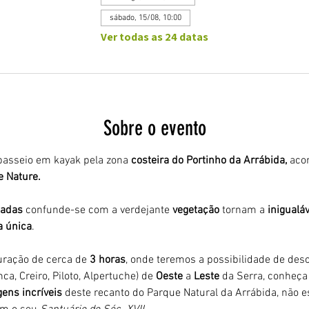
sábado, 15/08, 10:00
Ver todas as 24 datas
Sobre o evento
asseio em kayak pela zona 
costeira do Portinho da Arrábida,
 aco
e Nature.
adas 
confunde-se com a verdejante 
vegetação 
tornam a 
inigualáv
a única
.
ração de cerca de 
3 horas
, onde teremos a possibilidade de desco
ca, Creiro, Piloto, Alpertuche) de 
Oeste 
a 
Leste 
da Serra, conheça 
ens incríveis
 deste recanto do Parque Natural da Arrábida, não