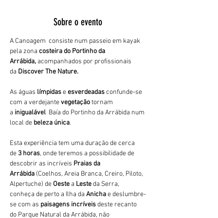
Sobre o evento
A Canoagem  consiste num passeio em kayak 
pela zona 
costeira do Portinho da 
Arrábida,
 acompanhados por profissionais 
da 
Discover The Nature.
As águas 
límpidas
 e 
esverdeadas 
confunde-se 
com a verdejante 
vegetação 
tornam 
a 
inigualável 
 Baía do Portinho da Arrábida num 
local de 
beleza única
.
Esta experiência tem uma duração de cerca 
de 
3 horas
, onde teremos a possibilidade de 
descobrir as incríveis 
Praias da 
Arrábida 
(Coelhos, Areia Branca, Creiro, Piloto, 
Alpertuche) de 
Oeste 
a 
Leste 
da Serra, 
conheça de perto a Ilha da 
Anicha 
e deslumbre-
se com as 
paisagens incríveis
 deste recanto 
do Parque Natural da Arrábida, não 