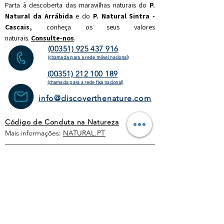
Parta à descoberta das maravilhas naturais do
P.
Natural da Arrábida
e do
P. Natural Sintra -
Cascais,
c
onheça os seus valores
naturais.
Consulte-nos
.
(00351) 925 437 916
(chamada para a rede móvel nacional)
(00351) 212 100 189
(chamada para a rede fixa
nacional)
info@discoverthenature.com
Código de Conduta na Natureza
Mais informações:
NATURAL
.PT
WEBSITE
HOMEPAGE
ATIVIDADES
OPERADORES
TURÍSTICOS
CORPORATE