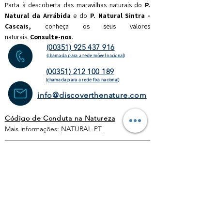
Parta à descoberta das maravilhas naturais do
P.
Natural da Arrábida
e do
P. Natural Sintra -
Cascais,
c
onheça os seus valores
naturais.
Consulte-nos
.
(00351) 925 437 916
(chamada para a rede móvel nacional)
(00351) 212 100 189
(chamada para a rede fixa
nacional)
info@discoverthenature.com
Código de Conduta na Natureza
Mais informações:
NATURAL
.PT
WEBSITE
HOMEPAGE
ATIVIDADES
OPERADORES
TURÍSTICOS
CORPORATE