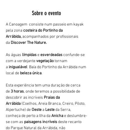
Sobre o evento
A Canoagem  consiste num passeio em kayak 
pela zona 
costeira do Portinho da 
Arrábida,
 acompanhados por profissionais 
da 
Discover The Nature.
As águas 
límpidas
 e 
esverdeadas 
confunde-se 
com a verdejante 
vegetação 
tornam 
a 
inigualável 
 Baía do Portinho da Arrábida num 
local de 
beleza única
.
Esta experiência tem uma duração de cerca 
de 
3 horas
, onde teremos a possibilidade de 
descobrir as incríveis 
Praias da 
Arrábida 
(Coelhos, Areia Branca, Creiro, Piloto, 
Alpertuche) de 
Oeste 
a 
Leste 
da Serra, 
conheça de perto a Ilha da 
Anicha 
e deslumbre-
se com as 
paisagens incríveis
 deste recanto 
do Parque Natural da Arrábida, não 