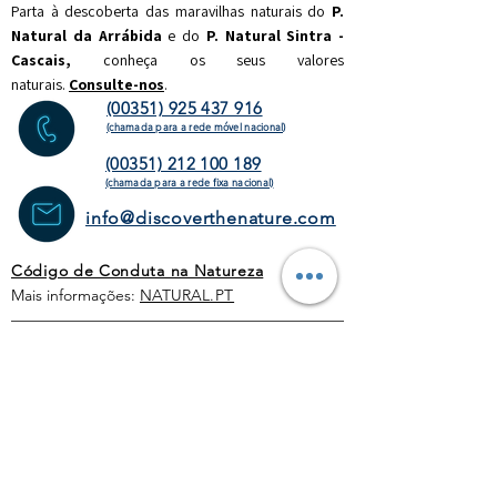
Parta à descoberta das maravilhas naturais do
P.
Natural da Arrábida
e do
P. Natural Sintra -
Cascais,
c
onheça os seus valores
naturais.
Consulte-nos
.
(00351) 925 437 916
(chamada para a rede móvel nacional)
(00351) 212 100 189
(chamada para a rede fixa
nacional)
info@discoverthenature.com
Código de Conduta na Natureza
Mais informações:
NATURAL
.PT
WEBSITE
HOMEPAGE
ATIVIDADES
OPERADORES
TURÍSTICOS
CORPORATE