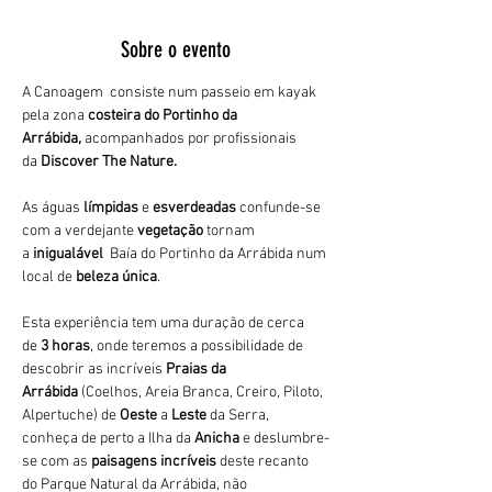
Sobre o evento
A Canoagem  consiste num passeio em kayak 
pela zona 
costeira do Portinho da 
Arrábida,
 acompanhados por profissionais 
da 
Discover The Nature.
As águas 
límpidas
 e 
esverdeadas 
confunde-se 
com a verdejante 
vegetação 
tornam 
a 
inigualável 
 Baía do Portinho da Arrábida num 
local de 
beleza única
.
Esta experiência tem uma duração de cerca 
de 
3 horas
, onde teremos a possibilidade de 
descobrir as incríveis 
Praias da 
Arrábida 
(Coelhos, Areia Branca, Creiro, Piloto, 
Alpertuche) de 
Oeste 
a 
Leste 
da Serra, 
conheça de perto a Ilha da 
Anicha 
e deslumbre-
se com as 
paisagens incríveis
 deste recanto 
do Parque Natural da Arrábida, não 