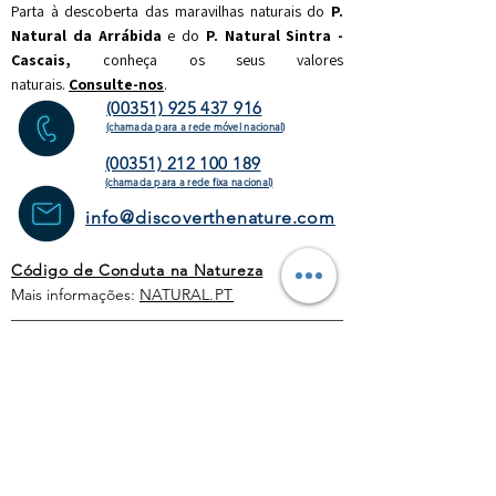
Parta à descoberta das maravilhas naturais do
P.
Natural da Arrábida
e do
P. Natural Sintra -
Cascais,
c
onheça os seus valores
naturais.
Consulte-nos
.
(00351) 925 437 916
(chamada para a rede móvel nacional)
(00351) 212 100 189
(chamada para a rede fixa
nacional)
info@discoverthenature.com
Código de Conduta na Natureza
Mais informações:
NATURAL
.PT
WEBSITE
HOMEPAGE
ATIVIDADES
OPERADORES
TURÍSTICOS
CORPORATE