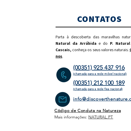
CONTATOS
Parta à descoberta das maravilhas natu
Natural da Arrábida
e do
P. Natural
Cascais,
c
onheça os seus valores naturais.
nos
.
(00351) 925 437 916
(chamada para a rede móvel nacional)
(00351) 212 100 189
(chamada para a rede fixa
nacional)
info@discoverthenature
Código de Conduta na Natureza
Mais informações:
NATURAL
.PT