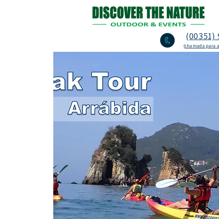
(00351) 
(chamada para a