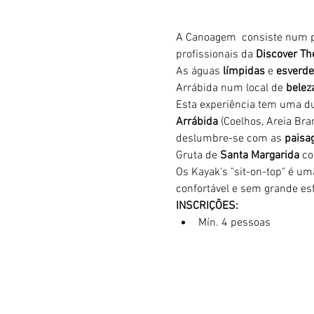
A Canoagem  consiste num p
profissionais da 
Discover Th
As águas 
límpidas
 e 
esverde
Arrábida num local de 
belez
Esta experiência tem uma du
Arrábida 
(Coelhos, Areia Bran
deslumbre-se com as 
paisag
Gruta de 
Santa Margarida
 c
Os Kayak's "sit-on-top" é u
confortável e sem grande esf
INSCRIÇÕES:
Mín. 4 pessoas