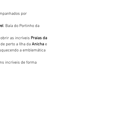
mpanhados por 
el 
 Baía do Portinho da 
brir as incríveis 
Praias da 
de perto a Ilha da 
Anicha 
e 
 esquecendo a emblemática 
s incríveis de forma 