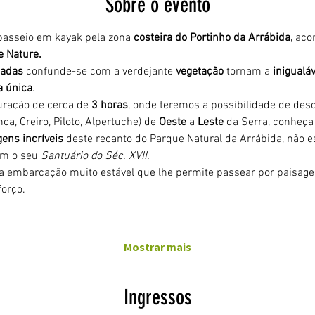
Sobre o evento
asseio em kayak pela zona 
costeira do Portinho da Arrábida,
 aco
e Nature.
adas 
confunde-se com a verdejante 
vegetação 
tornam a 
inigualáv
a única
.
ração de cerca de 
3 horas
, onde teremos a possibilidade de desco
ca, Creiro, Piloto, Alpertuche) de 
Oeste 
a 
Leste 
da Serra, conheça 
ens incríveis
 deste recanto do Parque Natural da Arrábida, não
om o seu 
Santuário do Séc. XVII.
ma embarcação muito estável que lhe permite passear por paisagen
orço. 
Mostrar mais
Ingressos