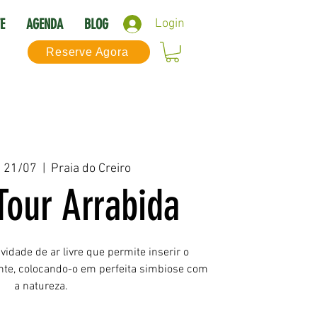
E
AGENDA
BLOG
Login
Reserve Agora
 21/07
  |  
Praia do Creiro
Tour Arrabida
idade de ar livre que permite inserir o
nte, colocando-o em perfeita simbiose com
a natureza.