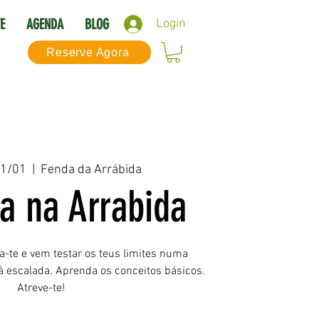
E
AGENDA
BLOG
Login
Reserve Agora
11/01
  |  
Fenda da Arrábida
a na Arrabida
ia-te e vem testar os teus limites numa
 à escalada. Aprenda os conceitos básicos.
Atreve-te!