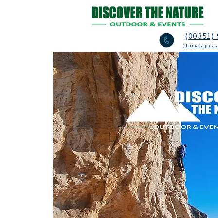
(00351) 
(chamada para a