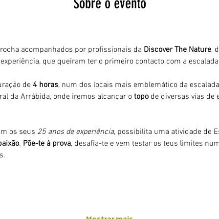
Sobre o evento
 
 rocha acompanhados por profissionais da 
Discover The Nature
, 
experiência, que queiram ter o primeiro contacto com a escalada
uração de 
4 horas
, num dos locais mais emblemático da escalada
al da Arrábida, onde iremos alcançar o 
topo 
de diversas vias de 
om os seus 
25 anos de experiência
, possibilita uma atividade de
paixão
. 
Põe-te à prova
, desafia-te e vem testar os teus limites nu
s.
Mostrar mais