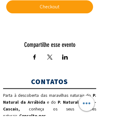
Checkout
Compartilhe esse evento
CONTATOS
Parta à descoberta das maravilhas naturais do
P.
Natural da Arrábida
e do
P. Natural Sintra -
Cascais,
c
onheça os seus valores
naturais.
Consulte-nos
.
(00351) 925 437 916
(chamada para a rede móvel nacional)
(00351) 212 100 189