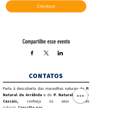
Checkout
Compartilhe esse evento
CONTATOS
Parta à descoberta das maravilhas naturais do
P.
Natural da Arrábida
e do
P. Natural Sintra -
Cascais,
c
onheça os seus valores
naturais.
Consulte-nos
.
(00351) 925 437 916
(chamada para a rede móvel nacional)
(00351) 212 100 189