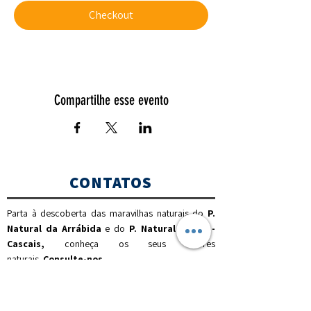
Checkout
Compartilhe esse evento
CONTATOS
Parta à descoberta das maravilhas naturais do
P.
Natural da Arrábida
e do
P. Natural Sintra -
Cascais,
c
onheça os seus valores
naturais.
Consulte-nos
.
(00351) 925 437 916
(chamada para a rede móvel nacional)
(00351) 212 100 189