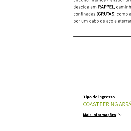
circuito,  iremos transpor d
descida em 
RAPPEL
, caminh
confinadas (
GRUTAS
) como 
por um cabo de aço e aterrar
Tipo de ingresso
COASTEERING ARRÁ
Mais informações