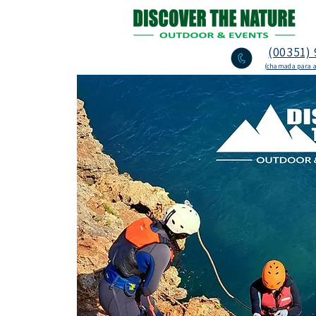
(00351) 
(chamada para a