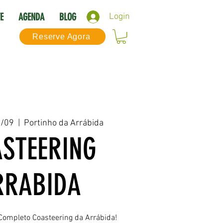
E
AGENDA
BLOG
Login
Reserve Agora
6/09
  |  
Portinho da Arrábida
STEERING
RRABIDA
Completo Coasteering da Arrábida!