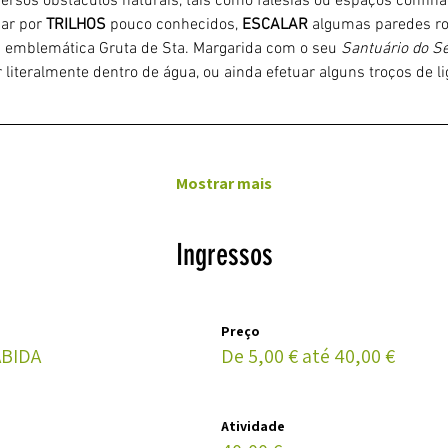
iversos obstáculos naturais, tais como falésias ou espaços confin
ar por 
TRILHOS 
pouco conhecidos, 
ESCALAR
 algumas paredes ro
a emblemática Gruta de Sta. Margarida com o seu 
Santuário do Sé
 literalmente dentro de água, ou ainda efetuar alguns troços de 
Mostrar mais
Ingressos
Preço
BIDA
De 5,00 € até 40,00 €
Atividade