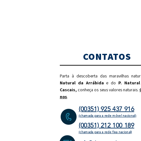
CONTATOS
Parta à descoberta das maravilhas natu
Natural da Arrábida
e do
P. Natural
Cascais,
c
onheça os seus valores naturais.
nos
.
(00351) 925 437 916
(chamada para a rede móvel nacional)
(00351) 212 100 189
(chamada para a rede fixa
nacional)