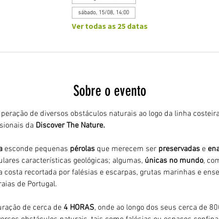
sábado, 15/08, 14:00
Ver todas as 25 datas
Sobre o evento
peração de diversos obstáculos naturais ao logo da linha costeira
ionais da 
Discover The Nature.
a 
esconde pequenas 
pérolas 
que merecem ser 
preservadas 
e 
ena
ulares características geológicas; algumas, 
únicas no mundo
, co
 costa recortada por falésias e escarpas, grutas marinhas e ens
aias de Portugal.
ração de cerca de 
4 HORAS
, onde ao longo dos seus cerca de 8