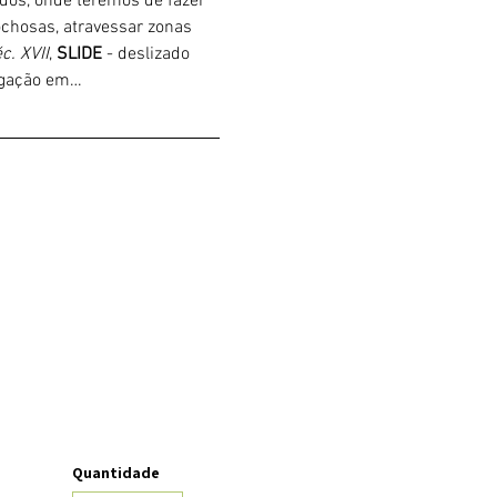
ados, onde teremos de fazer 
chosas, atravessar zonas 
c. XVII
, 
SLIDE 
- deslizado 
ligação em…
Quantidade