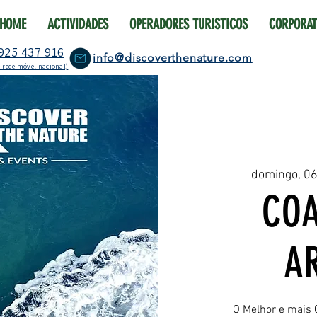
HOME
ACTIVIDADES
OPERADORES TURISTICOS
CORPORAT
925 437 916
info@discoverthenature.com
 rede móvel nacional)
domingo, 0
COA
A
O Melhor e mais 