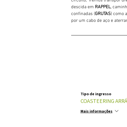
circuito,  iremos transpor d
descida em 
RAPPEL
, caminh
confinadas (
GRUTAS
) como 
por um cabo de aço e aterrar
Tipo de ingresso
COASTEERING ARRÁ
Mais informações