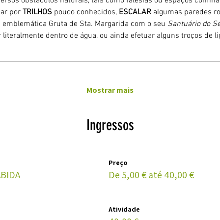
iversos obstáculos naturais, tais como falésias ou espaços confin
ar por 
TRILHOS 
pouco conhecidos, 
ESCALAR
 algumas paredes ro
a emblemática Gruta de Sta. Margarida com o seu 
Santuário do Sé
 literalmente dentro de água, ou ainda efetuar alguns troços de 
Mostrar mais
Ingressos
Preço
BIDA
De 5,00 € até 40,00 €
Atividade