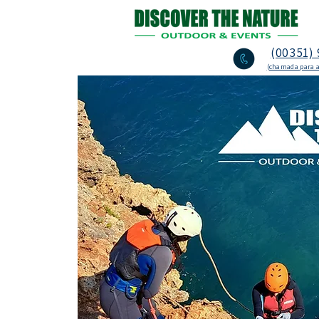
(00351) 
(chamada para a