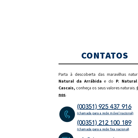
CONTATOS
Parta à descoberta das maravilhas natu
Natural da Arrábida
e do
P. Natural
Cascais,
c
onheça os seus valores naturais.
nos
.
(00351) 925 437 916
(chamada para a rede móvel nacional)
(00351) 212 100 189
(chamada para a rede fixa
nacional)