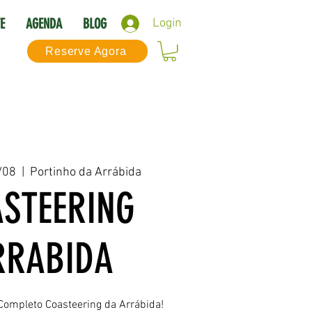
E
AGENDA
BLOG
Login
Reserve Agora
/08
  |  
Portinho da Arrábida
STEERING
RRABIDA
Completo Coasteering da Arrábida!