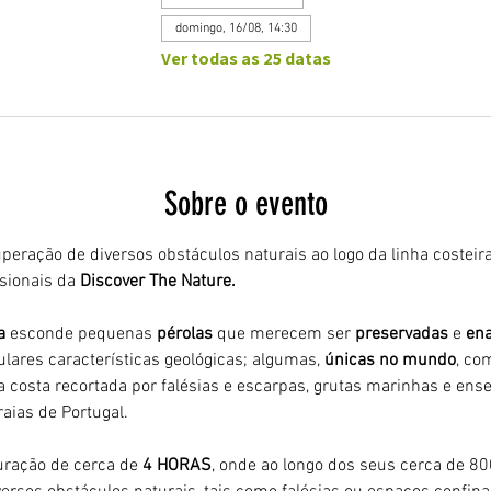
domingo, 16/08, 14:30
Ver todas as 25 datas
Sobre o evento
peração de diversos obstáculos naturais ao logo da linha costeira
ionais da 
Discover The Nature.
a 
esconde pequenas 
pérolas 
que merecem ser 
preservadas 
e 
ena
ulares características geológicas; algumas, 
únicas no mundo
, co
 costa recortada por falésias e escarpas, grutas marinhas e ens
aias de Portugal.
ração de cerca de 
4 HORAS
, onde ao longo dos seus cerca de 8