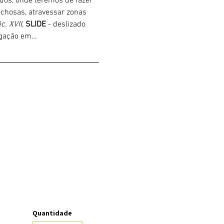
ados, onde teremos de fazer 
chosas, atravessar zonas 
c. XVII
, 
SLIDE 
- deslizado 
ligação em…
Quantidade