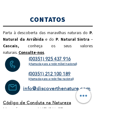
CONTATOS
Parta à descoberta das maravilhas naturais do
P.
Natural da Arrábida
e do
P. Natural Sintra -
Cascais,
c
onheça os seus valores
naturais.
Consulte-nos
.
(00351) 925 437 916
(chamada para a rede móvel nacional)
(00351) 212 100 189
(chamada para a rede fixa
nacional)
info@discoverthenature.com
Código de Conduta na Natureza
Mais informações:
NATURAL
.PT
WEBSITE