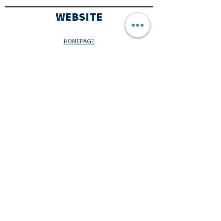
WEBSITE
HOMEPAGE
ATIVIDADES
OPERADORES
TURÍSTICOS
CORPORATE
AGENDA
BLOG
CONDIÇÕES GERAIS
POLÍTICA COMERCIAL
PROTOCOLO COVID-19