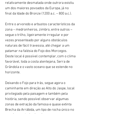
relativamente desmatada onde outrora existiu 
um dos maiores povoados da Europa, já no 
final da Idade do Bronze (1200 a.c. – 800 a.c.).
Entre o arvoredo e arbustos característicos da 
zona – medronheiros, zimbro, entre outros – 
segue o trilho, ligeiramente irregular e por 
vezes presenteado por alguns obstáculos 
naturais de fácil travessia, até chegar a um 
patamar na falésia do Fojo dos Morcegos. 
Deste local é possível contemplar, com o clima 
favorável, toda a costa alentejana, Serra de 
Grândola e o vasto oceano que se estende no 
horizonte.
Deixando o Fojo para trás, segue agora o 
caminhante em direção ao Alto do Jaspe, local 
privilegiado pela paisagem e também pela 
história, sendo possível observar algumas 
zonas de extração da famosa e quase extinta 
Brecha da Arrábida, um tipo de rocha único no 