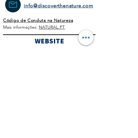
info@discoverthenature.com
Código de Conduta na Natureza
Mais informações:
NATURAL
.PT
WEBSITE
HOMEPAGE
ATIVIDADES
OPERADORES
TURÍSTICOS
CORPORATE
AGENDA
BLOG
CONDIÇÕES GERAIS
POLÍTICA COMERCIAL
PROTOCOLO COVID-19