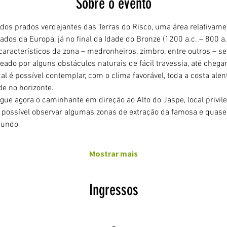
Sobre o evento
 dos prados verdejantes das Terras do Risco, uma área relativam
dos da Europa, já no final da Idade do Bronze (1200 a.c. – 800 a.c
característicos da zona – medronheiros, zimbro, entre outros – seg
teado por alguns obstáculos naturais de fácil travessia, até chega
al é possível contemplar, com o clima favorável, toda a costa alen
e no horizonte.
egue agora o caminhante em direção ao Alto do Jaspe, local privil
 possível observar algumas zonas de extração da famosa e quase 
mundo 
Mostrar mais
Ingressos