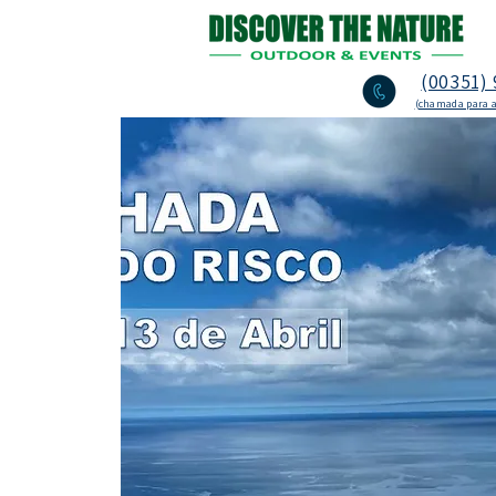
(00351) 
(chamada para a