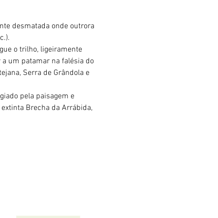
ente desmatada onde outrora 
.).
ue o trilho, ligeiramente 
r a um patamar na falésia do 
tejana, Serra de Grândola e 
egiado pela paisagem e 
extinta Brecha da Arrábida, 