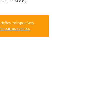
a.c. – 800 a.c.).
crições indisponíveis.
Ver outros eventos