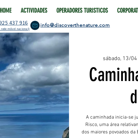
HOME
ACTIVIDADES
OPERADORES TURISTICOS
CORPORAT
925 437 916
info@discoverthenature.com
 rede móvel nacional)
sábado, 13/04
Caminha
d
A caminhada inicia-se j
Risco, uma área relativ
dos maiores povoados da E