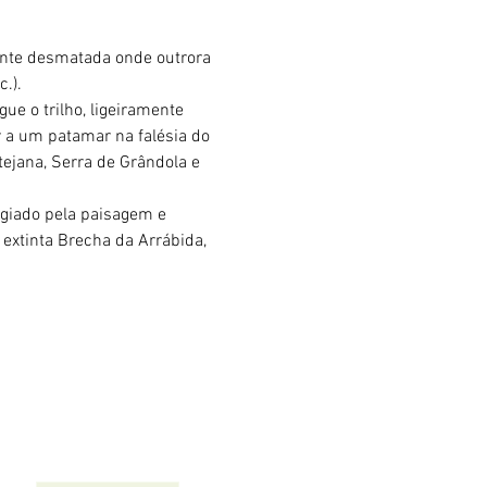
ente desmatada onde outrora 
.).
ue o trilho, ligeiramente 
r a um patamar na falésia do 
tejana, Serra de Grândola e 
egiado pela paisagem e 
extinta Brecha da Arrábida, 