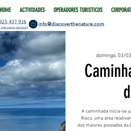
HOME
ACTIVIDADES
OPERADORES TURISTICOS
CORPORAT
925 437 916
info@discoverthenature.com
 rede móvel nacional)
domingo, 03/0
Caminha
d
A caminhada inicia-se j
Risco, uma área relativ
dos maiores povoados da E