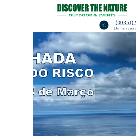
(00351) 
(chamada para a