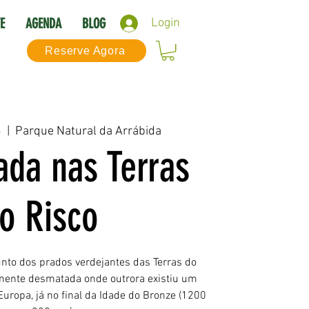
E
AGENDA
BLOG
Login
Reserve Agora
3
  |  
Parque Natural da Arrábida
da nas Terras
o Risco
unto dos prados verdejantes das Terras do
amente desmatada onde outrora existiu um
uropa, já no final da Idade do Bronze (1200