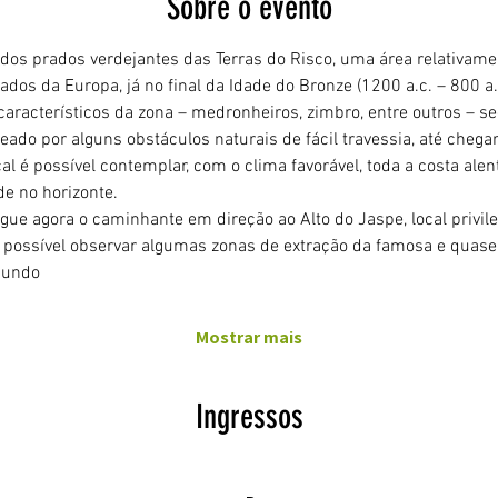
Sobre o evento
 dos prados verdejantes das Terras do Risco, uma área relativam
dos da Europa, já no final da Idade do Bronze (1200 a.c. – 800 a.c
característicos da zona – medronheiros, zimbro, entre outros – seg
teado por alguns obstáculos naturais de fácil travessia, até chega
al é possível contemplar, com o clima favorável, toda a costa alen
e no horizonte.
egue agora o caminhante em direção ao Alto do Jaspe, local privil
 possível observar algumas zonas de extração da famosa e quase 
mundo 
Mostrar mais
Ingressos