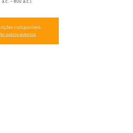
a.c. – 800 a.c.).
crições indisponíveis.
Ver outros eventos