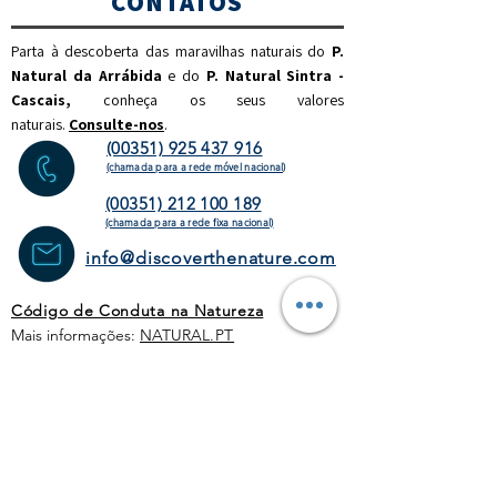
CONTATOS
Parta à descoberta das maravilhas naturais do
P.
Natural da Arrábida
e do
P. Natural Sintra -
Cascais,
c
onheça os seus valores
naturais.
Consulte-nos
.
(00351) 925 437 916
(chamada para a rede móvel nacional)
(00351) 212 100 189
(chamada para a rede fixa
nacional)
info@discoverthenature.com
Código de Conduta na Natureza
Mais informações:
NATURAL
.PT
WEBSITE
HOMEPAGE
ATIVIDADES
OPERADORES
TURÍSTICOS