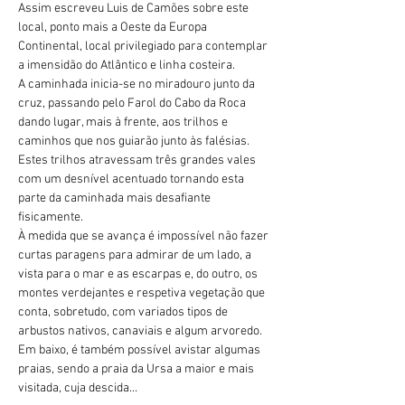
Assim escreveu Luis de Camões sobre este 
local, ponto mais a Oeste da Europa 
Continental, local privilegiado para contemplar 
a imensidão do Atlântico e linha costeira.
A caminhada inicia-se no miradouro junto da 
cruz, passando pelo Farol do Cabo da Roca 
dando lugar, mais à frente, aos trilhos e 
caminhos que nos guiarão junto às falésias. 
Estes trilhos atravessam três grandes vales 
com um desnível acentuado tornando esta 
parte da caminhada mais desafiante 
fisicamente.
À medida que se avança é impossível não fazer 
curtas paragens para admirar de um lado, a 
vista para o mar e as escarpas e, do outro, os 
montes verdejantes e respetiva vegetação que 
conta, sobretudo, com variados tipos de 
arbustos nativos, canaviais e algum arvoredo.
Em baixo, é também possível avistar algumas 
praias, sendo a praia da Ursa a maior e mais 
visitada, cuja descida…