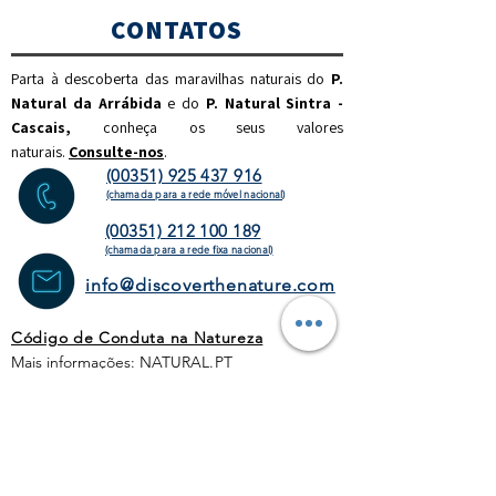
CONTATOS
Parta à descoberta das maravilhas naturais do
P.
Natural da Arrábida
e do
P. Natural Sintra -
Cascais,
c
onheça os seus valores
naturais.
Consulte-nos
.
(00351) 925 437 916
(chamada para a rede móvel nacional)
(00351) 212 100 189
(chamada para a rede fixa
nacional)
info@discoverthenature.com
Código de Conduta na Natureza
Mais informações:
NATURAL
.PT
WEBSITE
HOMEPAGE
ATIVIDADES