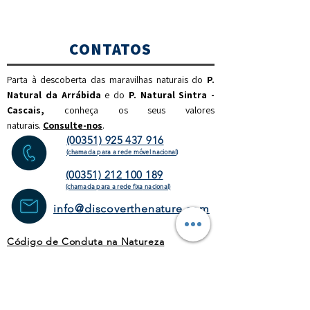
CONTATOS
Parta à descoberta das maravilhas naturais do
P.
Natural da Arrábida
e do
P. Natural Sintra -
Cascais,
c
onheça os seus valores
naturais.
Consulte-nos
.
(00351) 925 437 916
(chamada para a rede móvel nacional)
(00351) 212 100 189
(chamada para a rede fixa
nacional)
info@discoverthenature.com
Código de Conduta na Natureza
Mais informações:
NATURAL
.PT
WEBSITE