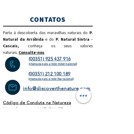
CONTATOS
Parta à descoberta das maravilhas naturais do
P.
Natural da Arrábida
e do
P. Natural Sintra -
Cascais,
c
onheça os seus valores
naturais.
Consulte-nos
.
(00351) 925 437 916
(chamada para a rede móvel nacional)
(00351) 212 100 189
(chamada para a rede fixa
nacional)
info@discoverthenature.com
Código de Conduta na Natureza
Mais informações:
NATURAL
.PT
WEBSITE